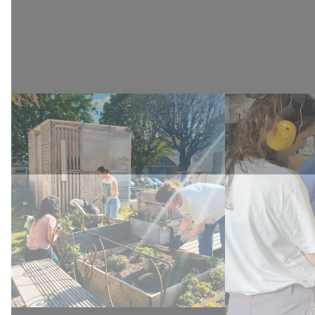
PARTICIPATIF]
saison]
Karaok