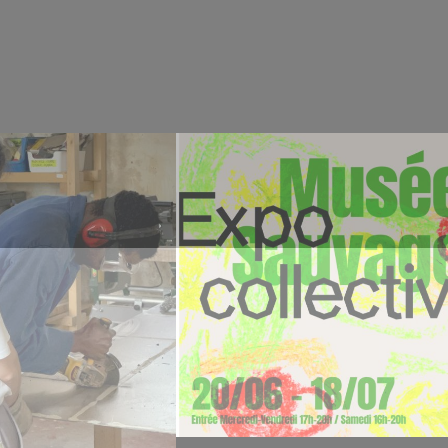
 Soirée
vêtements et
é
accessoires de
plage