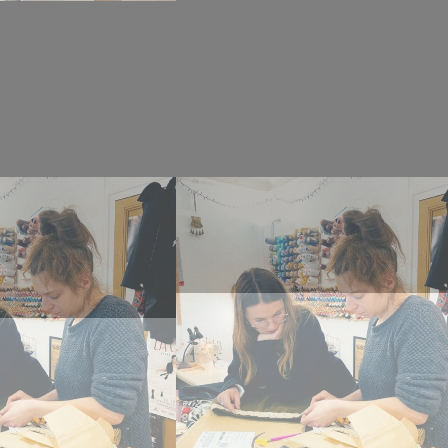
[EXPO!]
e
Dévernissage
ge et
Faire famille(s)
nence
e