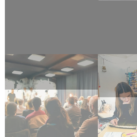
Chantier
Antenn
participatif
bricola
perma
gravur