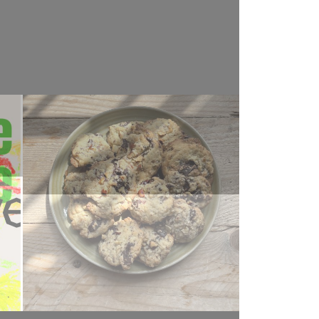
bricolage et
permanence
gravure