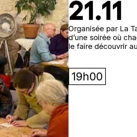
21.11
Organisée par La Tav
d’une soirée où ch
le faire découvrir a
19h00